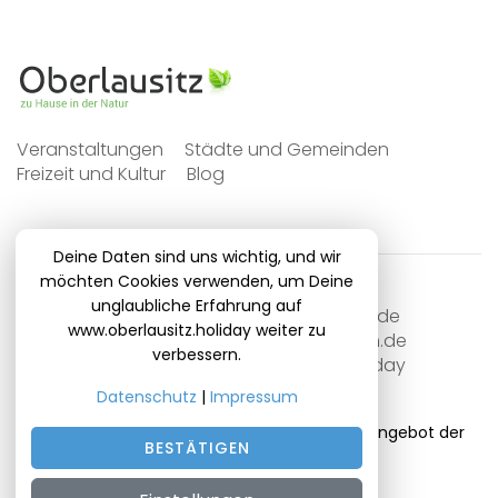
Veranstaltungen
Städte und Gemeinden
Freizeit und Kultur
Blog
Deine Daten sind uns wichtig, und wir
möchten Cookies verwenden, um Deine
unglaubliche Erfahrung auf
DieBayern.de
DieBrandenburger.de
www.oberlausitz.holiday weiter zu
DieSachsen.de
DieNiedersachsen.de
verbessern.
DieThueringer.de
oberlausitz.holiday
OnlinedatingKompass.de
Datenschutz
|
Impressum
© 2014 - 2026 oberlausitz.holiday | Ein Serviceangebot der
BESTÄTIGEN
021 Media UG (haftungsbeschränkt) .
DANKE
Impressum
.
Datenschutz