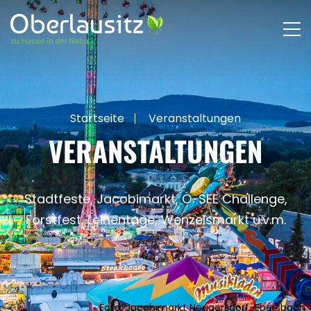
Startseite
Veranstaltungen
VERANSTALTUNGEN
Stadtfeste, Jacobimarkt, O-SEE Challenge,
Forstfest, Leinentage, Wenzelsmarkt u.v.m.
Foto: Jacobimarkt Neugersdorf-Ebersbach