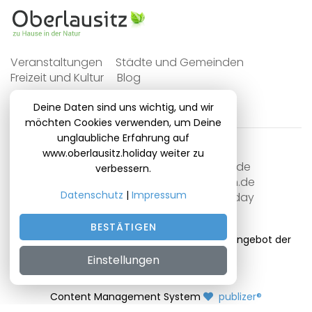
Veranstaltungen
Städte und Gemeinden
Freizeit und Kultur
Blog
Deine Daten sind uns wichtig, und wir
möchten Cookies verwenden, um Deine
unglaubliche Erfahrung auf
www.oberlausitz.holiday weiter zu
DieBayern.de
DieBrandenburger.de
verbessern.
DieSachsen.de
DieNiedersachsen.de
Datenschutz
|
Impressum
DieThueringer.de
oberlausitz.holiday
OnlinedatingKompass.de
BESTÄTIGEN
© 2014 - 2026 oberlausitz.holiday | Ein Serviceangebot der
DANKE
021 Media UG (haftungsbeschränkt) .
Einstellungen
Impressum
.
Datenschutz
Content Management System
publizer®